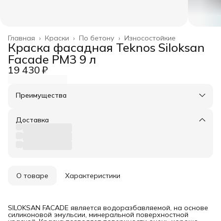
Главная
›
Краски
›
По бетону
›
Износостойкие
Краска фасадная Teknos Siloksan
Facade PM3 9 л
19 430 ₽
Преимущества
Оплата частями в Сплит
Доставка в пункты выдачи или до двери
Доставка
Удобный возврат
О товаре
Характеристики
SILOKSAN FACADE является водоразбавляемой, на основе
силиконовой эмульсии, минеральной поверхностной