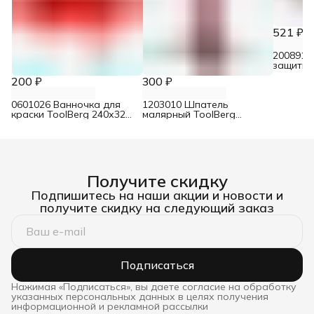
521 ₽
2008912
защитна
малярны
200 ₽
300 ₽
6 м х 3 м
0601026 Ванночка для
1203010 Шпатель
краски ToolBerg 240х320
малярный ToolBerg
мм
нержавеющий
двухкомпонентная ручка
100 мм
Получите скидку
Подпишитесь на наши акции и новости и
получите скидку на следующий заказ
Подписаться
Нажимая «Подписаться», вы даете согласие на обработку
указанных персональных данных в целях получения
информационной и рекламной рассылки