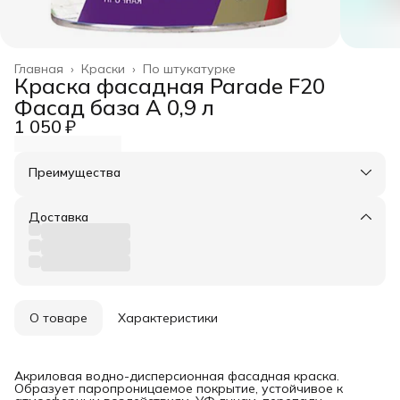
Главная
›
Краски
›
По штукатурке
Краска фасадная Parade F20
Фасад база А 0,9 л
1 050 ₽
Преимущества
Оплата частями в Сплит
Доставка в пункты выдачи или до двери
Доставка
Удобный возврат
О товаре
Характеристики
Акриловая водно-дисперсионная фасадная краска.
Образует паропроницаемое покрытие, устойчивое к