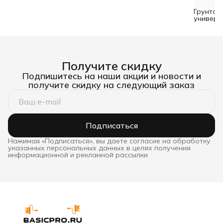
щетина для эмалей 70 мм
щетина для эмалей 30 мм
Грунтов
универс
Talaalmi
проникн
концент
индикат
Получите скидку
Подпишитесь на наши акции и новости и
получите скидку на следующий заказ
Подписаться
Нажимая «Подписаться», вы даете согласие на обработку
указанных персональных данных в целях получения
информационной и рекламной рассылки