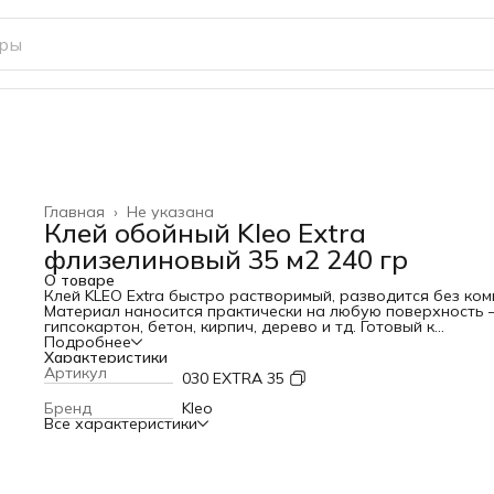
Главная
›
Не указана
Клей обойный Kleo Extra
флизелиновый 35 м2 240 гр
О товаре
Клей KLEO Extra быстро растворимый, разводится без ком
Материал наносится практически на любую поверхность
гипсокартон, бетон, кирпич, дерево и тд. Готовый к
применению обойный клей KLEO Extra рекомендуется
Подробнее
использовать для приклеивания тяжелых флизелиновых
Характеристики
обоев. Клей при этом наносится на стену, а не на обои.
Артикул
030 EXTRA 35
Рекомендуемый способ нанесения: кисть или валик. После
высыхания не оставляет пятен, образует прозрачную
Бренд
Kleo
эластичную плёнку. Экономичен. Обладает высокой степ
Все характеристики
сцепления, безопасен и экологичен. Клей KLEO рекомендо
применению в жилых, детских, медицинских, образователь
спортивных и др. общественных заведениях без ограниче
Устойчив к образованию плесени и грибка. В готовом