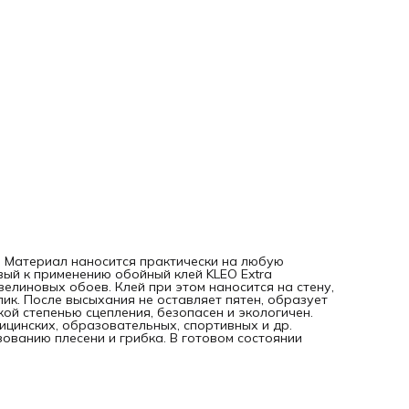
состоянии хранится 10 дней.
в. Материал наносится практически на любую
овый к применению обойный клей KLEO Extra
елиновых обоев. Клей при этом наносится на стену,
лик. После высыхания не оставляет пятен, образует
ой степенью сцепления, безопасен и экологичен.
ицинских, образовательных, спортивных и др.
ованию плесени и грибка. В готовом состоянии