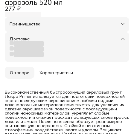
аэрозоль 520 мл
277 ₽
Преимущества
Оплата частями в Сплит
Доставка в пункты выдачи или до двери
Доставка
Удобный возврат
О товаре
Характеристики
Высококачественный быстросохнущий акриловый грунт
Лакра Primer используется для подготовки поверхностей
перед последующим окрашиванием любыми видами
лакокрасочных материалов.применяется для увеличения
адгезии окрашиваемой поверхности с последующими
слоями наносимых материалов, укрепляет слабые
поверхности и снижает расход последующих слоёв краски,
лака или эмали. После нанесения образует равномерно
впитывающую поверхность. Стойкий к негативным
атмосферным воздействиям, влаге и ударам. Защищает
поверхность от ржавчины. Удобен в нанесении, легко