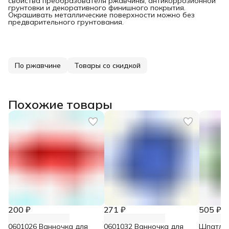
свойства преобразователя ржавчины, антикоррозионной
грунтовки и декоративного финишного покрытия.
Окрашивать металлические поверхности можно без
предварительного грунтования.
По ржавчине
Товары со скидкой
Похожие товары
200 ₽
271 ₽
505 ₽
0601026 Ванночка для
0601032 Ванночка для
Шпатлё