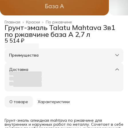
Главная
›
Краски
›
По ржавчине
Грунт-эмаль Talatu Mahtava 3в1
по ржавчине база А 2,7 л
5 514 ₽
Преимущества
Оплата частями в Сплит
Доставка в пункты выдачи или до двери
Доставка
Удобный возврат
О товаре
Характеристики
Грунт-эмаль алкидная mahtava по ржавчине для
внутренних и наружных работ по металлу. Сочетает в себе