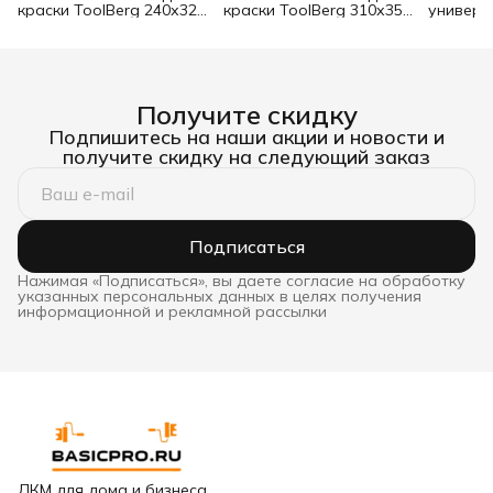
краски ToolBerg 240х320
краски ToolBerg 310х350
универс
мм
мм
акрилов
3 кг
Получите скидку
Подпишитесь на наши акции и новости и
получите скидку на следующий заказ
Подписаться
Нажимая «Подписаться», вы даете согласие на обработку
указанных персональных данных в целях получения
информационной и рекламной рассылки
ЛКМ для дома и бизнеса