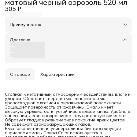
матовый чёрный аэрозоль 520 мл
305 ₽
Преимущества
Оплата частями в Сплит
Доставка в пункты выдачи или до двери
Доставка
Удобный возврат
О товаре
Характеристики
Стойкая к негативным атмосферным воздействиям, влаге и
ударам. Обладает твердостью, эластичностью,
превосходной адгезией к окрашиваемой поверхности.
Защищает поверхность от ржавчины. Эмаль имеет
высокую укрывистость, устойчива к выцветанию. Удобна в
нанесении, легко прокрашивает труднодоступные места.
Образует гладкое равномерное покрытие ярких цветов.
Не содержит озоноразрушающих газов.
Высококачественная универсальная быстросохнущая
акриловая эмаль Лакра Color используется в
декоративных работах, строительстве и ремонте.