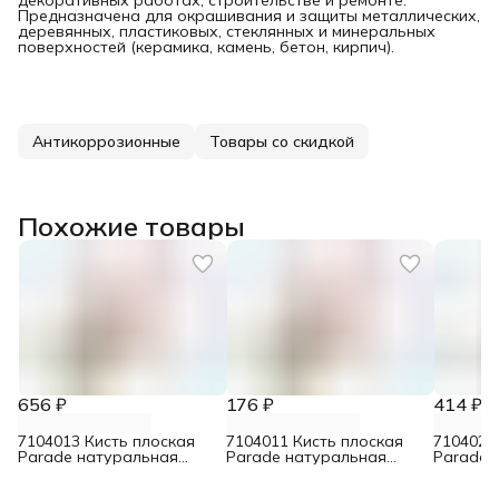
Предназначена для окрашивания и защиты металлических,
деревянных, пластиковых, стеклянных и минеральных
поверхностей (керамика, камень, бетон, кирпич).
Антикоррозионные
Товары со скидкой
Похожие товары
656 ₽
176 ₽
414 ₽
7104013 Кисть плоская
7104011 Кисть плоская
7104023
Parade натуральная
Parade натуральная
Parade 
щетина для эмалей 70 мм
щетина для эмалей 30 мм
щетина 