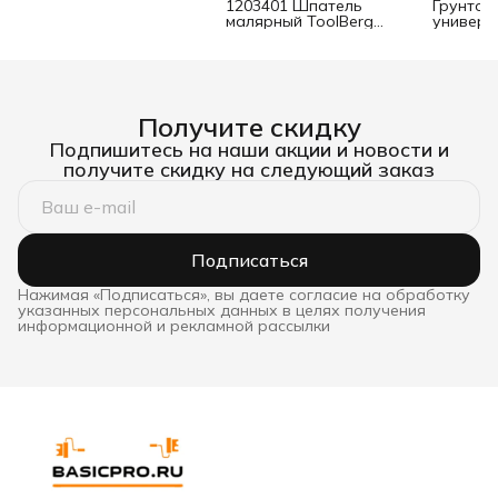
мм
1203401 Шпатель
Грунтов
малярный ToolBerg
универс
нержавеющий
Talaalmi
двухкомпонентная ручка
проникн
40 мм
концент
индикат
Получите скидку
Подпишитесь на наши акции и новости и
получите скидку на следующий заказ
Подписаться
Нажимая «Подписаться», вы даете согласие на обработку
указанных персональных данных в целях получения
информационной и рекламной рассылки