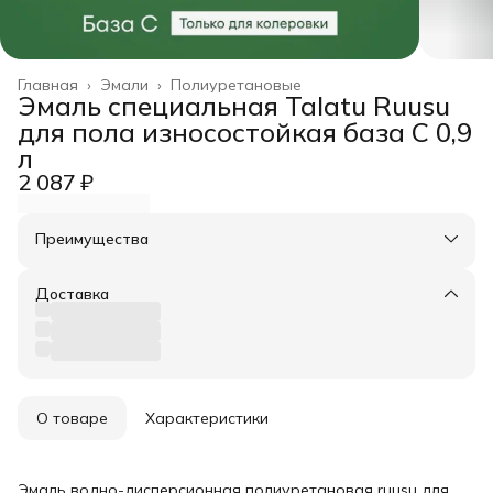
Главная
›
Эмали
›
Полиуретановые
Эмаль специальная Talatu Ruusu
для пола износостойкая база С 0,9
л
2 087 ₽
Преимущества
Оплата частями в Сплит
Доставка в пункты выдачи или до двери
Доставка
Удобный возврат
О товаре
Характеристики
Эмаль водно-дисперсионная полиуретановая ruusu для