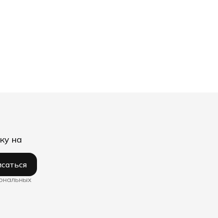
ку на
саться
сональных