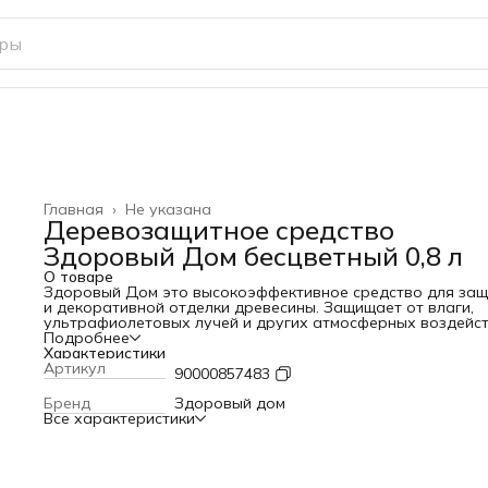
Главная
›
Не указана
Деревозащитное средство
Здоровый Дом бесцветный 0,8 л
О товаре
Здоровый Дом это высокоэффективное средство для за
и декоративной отделки древесины. Защищает от влаги,
ультрафиолетовых лучей и других атмосферных воздейст
Препятствует гниению, образованию плесени и древесной
Подробнее
синевы, обеспечивает надежную защиту деревянной
Характеристики
поверхности от насекомых-вредителей. Применяется для
Артикул
90000857483
покрытия внутренних и наружных стен, балконов, перил,
плинтусов, лестниц, заборов, садовых строений, фасадов
Бренд
Здоровый дом
домов, срубов, оконных рам и других конструкций из дере
Все характеристики
фанеры, ДСП и ДВП.