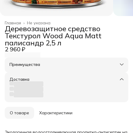
Главная
›
Не указана
Деревозащитное средство
Текстурол Wood Aqua Matt
палисандр 2,5 л
2 960 ₽
Преимущества
Оплата частями в Сплит
Доставка в пункты выдачи или до двери
Доставка
Удобный возврат
О товаре
Характеристики
Экологичная водоотталкивающая пропитка-антисептик на