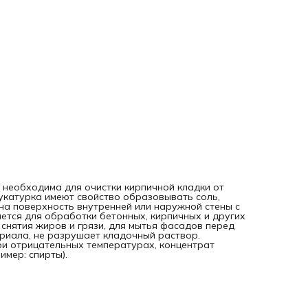
спирты).
необходима для очистки кирпичной кладки от
тукатурка имеют свойство образовывать соль,
на поверхность внутренней или наружной стены с
яется для обработки бетонных, кирпичных и других
снятия жиров и грязи, для мытья фасадов перед
ериала, не разрушает кладочный раствор.
и отрицательных температурах, концентрат
мер: спирты).