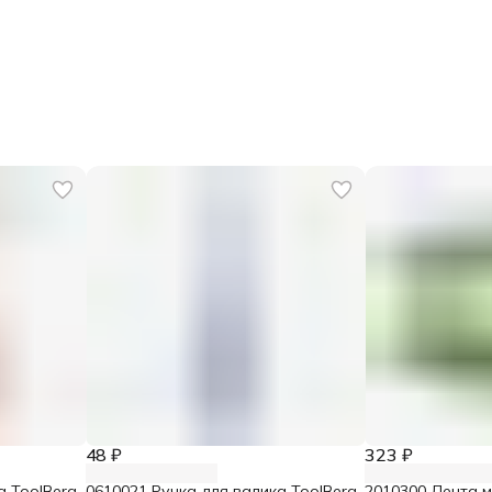
48 ₽
323 ₽
а ToolBerg
0610021 Ручка для валика ToolBerg
2010300 Лента 