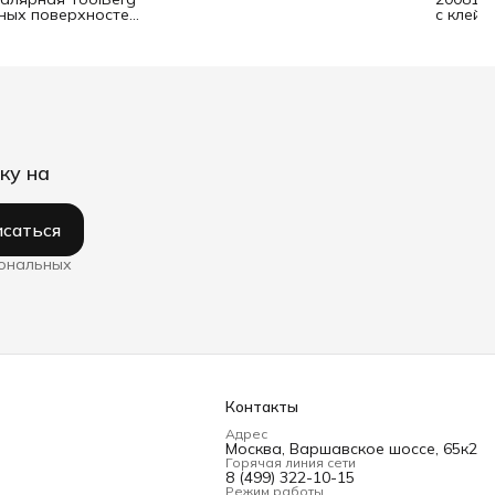
ьных поверхностей
с клейк
ку на
саться
сональных
Контакты
Адрес
Москва, Варшавское шоссе, 65к2
Горячая линия сети
8 (499) 322-10-15
Режим работы