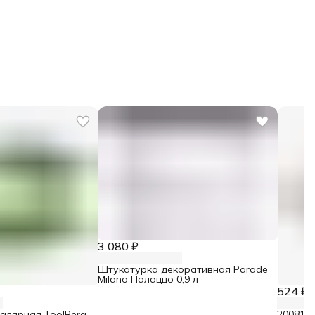
3 080 ₽
Штукатурка декоративная Parade
Milano Палаццо 0,9 л
524 ₽
малярная ToolBerg
2008106