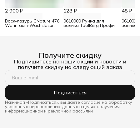
2 900 ₽
128 ₽
48 ₽
Воск-лазурь GNature 476
0610000 Ручка для
0610021
Wohnraum-Wachslasur
валика ToolBerg Профи
валика 
белый 0,75 л
d8 90х180 мм
Стандар
Получите скидку
Подпишитесь на наши акции и новости и
получите скидку на следующий заказ
Подписаться
Нажимая «Подписаться», вы даете согласие на обработку
указанных персональных данных в целях получения
информационной и рекламной рассылки