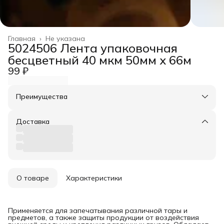
Главная
›
Не указана
5024506 Лента упаковочная
бесцветный 40 мкм 50мм х 66м
99 ₽
Преимущества
Оплата частями в Сплит
Доставка в пункты выдачи или до двери
Доставка
Удобный возврат
О товаре
Характеристики
Применяется для запечатывания различной тары и
предметов, а также защиты продукции от воздействия