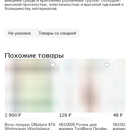
внешней среды и крепления различных грузов. Обладает
высокой прочностью, эластичностью и высокой адгезией к
большинству материалов.
Не указана
Товары со скидкой
Похожие товары
2 900 ₽
128 ₽
48 ₽
Воск-лазурь GNature 476
0610000 Ручка для
0610021
Wohnraum-Wachslasur
валика ToolBerg Профи
валика 