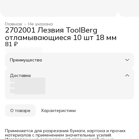
Главная
›
Не указана
2702001 Лезвия ToolBerg
отламывающиеся 10 шт 18 мм
81 ₽
Преимущества
Оплата частями в Сплит
Доставка в пункты выдачи или до двери
Доставка
Удобный возврат
О товаре
Характеристики
Применяется для разрезания бумаги, картона и прочих
материалов с применением значительных усилий.