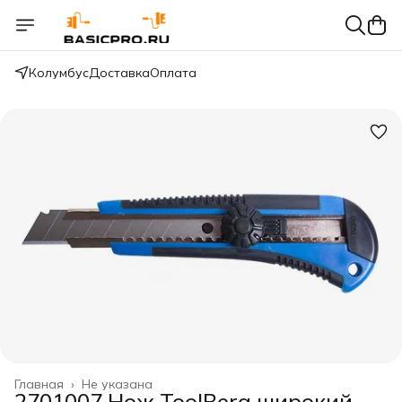
Колумбус
Доставка
Оплата
Главная
›
Не указана
2701007 Нож ToolBerg широкий