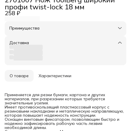
профи twist-lock 18 мм
258 ₽
Преимущества
Оплата частями в Сплит
Доставка в пункты выдачи или до двери
Доставка
Удобный возврат
О товаре
Характеристики
Применяется для резки бумаги, картона и других
материалов, при разрезании которых требуются
значительные усилия.
Имеет противоскользящий пластмассовый корпус с
резиновыми накладками и металлическую направляющую,
которая повышает надежность конструкции.
Оснащен винтовым фиксатором, позволяющим быстро и
надежно зафиксировать рабочую часть лезвия
необходимой длины.