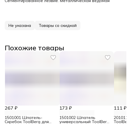
Сегментированное лезвие. Металлическая ведомая
Не указана
Товары со скидкой
Похожие товары
267 ₽
173 ₽
111 ₽
1501001 Шпатель-
1501002 Шпатель
2010110
Скребок ToolBerg для
универсальный ToolBerg
ToolBerg
удаления ржавчины
для удаления ржавчины
крепиро
сталь 63 мм
50 мм
19 мм х 