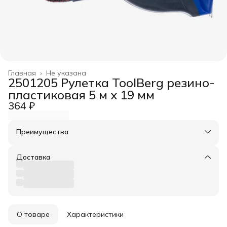
Главная
›
Не указана
2501205 Рулетка ToolBerg резино-
пластиковая 5 м х 19 мм
364 ₽
Преимущества
Оплата частями в Сплит
Доставка в пункты выдачи или до двери
Доставка
Удобный возврат
О товаре
Характеристики