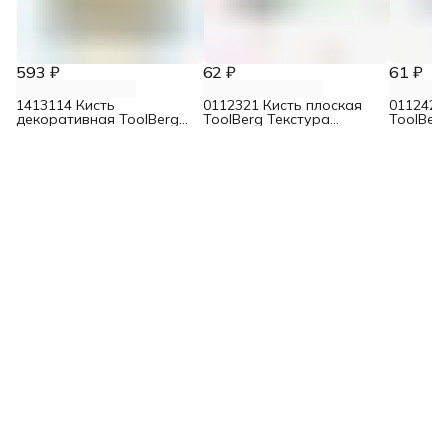
593 ₽
62 ₽
61 ₽
1413114 Кисть
0112321 Кисть плоская
0112421
декоративная ToolBerg
ToolBerg Текстура
ToolBer
100 мм
Эксперт смешанная
Эксперт
щетина 25 мм
щетина 