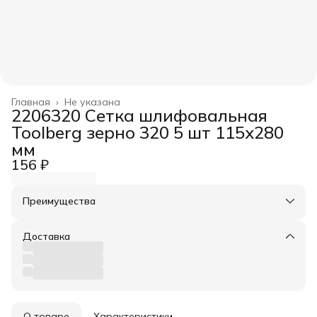
Главная
›
Не указана
2206320 Сетка шлифовальная
Toolberg зерно 320 5 шт 115х280
мм
156 ₽
Преимущества
Оплата частями в Сплит
Доставка в пункты выдачи или до двери
Доставка
Удобный возврат
О товаре
Характеристики