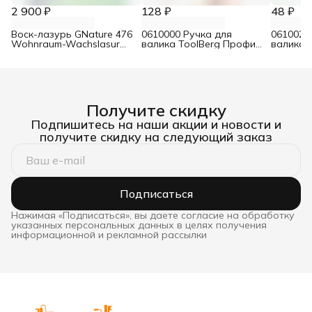
2 900 ₽
128 ₽
48 ₽
Воск-лазурь GNature 476
0610000 Ручка для
0610021
Wohnraum-Wachslasur
валика ToolBerg Профи
валика 
белый 0,75 л
d8 90х180 мм
Стандар
Получите скидку
Подпишитесь на наши акции и новости и
получите скидку на следующий заказ
Подписаться
Нажимая «Подписаться», вы даете согласие на обработку
указанных персональных данных в целях получения
информационной и рекламной рассылки