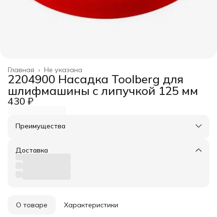
Главная
›
Не указана
2204900 Насадка Toolberg для
шлифмашины с липучкой 125 мм
430 ₽
Преимущества
Оплата частями в Сплит
Доставка в пункты выдачи или до двери
Доставка
Удобный возврат
О товаре
Характеристики