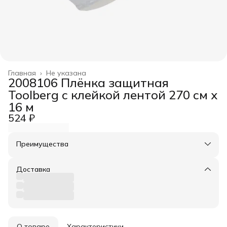
Главная
›
Не указана
2008106 Плёнка защитная
Toolberg с клейкой лентой 270 см х
16 м
524 ₽
Преимущества
Оплата частями в Сплит
Доставка в пункты выдачи или до двери
Доставка
Удобный возврат
О товаре
Характеристики