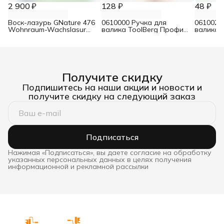
2 900 ₽
128 ₽
48 ₽
Воск-лазурь GNature 476
0610000 Ручка для
0610021
Wohnraum-Wachslasur
валика ToolBerg Профи
валика 
белый 0,75 л
d8 90х180 мм
Стандар
Получите скидку
Подпишитесь на наши акции и новости и
получите скидку на следующий заказ
Подписаться
Нажимая «Подписаться», вы даете согласие на обработку
указанных персональных данных в целях получения
информационной и рекламной рассылки