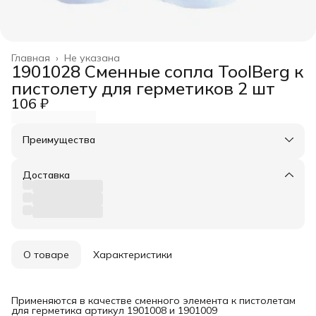
Главная
›
Не указана
1901028 Сменные сопла ToolBerg к
пистолету для герметиков 2 шт
106 ₽
Преимущества
Оплата частями в Сплит
Доставка в пункты выдачи или до двери
Доставка
Удобный возврат
О товаре
Характеристики
Применяются в качестве сменного элемента к пистолетам
для герметика артикул 1901008 и 1901009