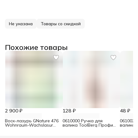
Не указана
Товары со скидкой
Похожие товары
2 900 ₽
128 ₽
48 ₽
Воск-лазурь GNature 476
0610000 Ручка для
0610021
Wohnraum-Wachslasur
валика ToolBerg Профи
валика 
белый 0,75 л
d8 90х180 мм
Стандар