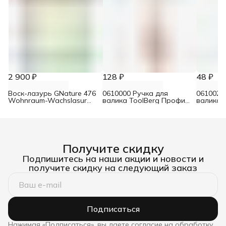
2 900 ₽
128 ₽
48 ₽
Воск-лазурь GNature 476
0610000 Ручка для
0610021
Wohnraum-Wachslasur
валика ToolBerg Профи
валика 
белый 0,75 л
d8 90х180 мм
Стандар
Получите скидку
Подпишитесь на наши акции и новости и
получите скидку на следующий заказ
Подписаться
Нажимая «Подписаться», вы даете согласие на обработку