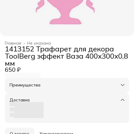
Главная
›
Не указана
1413152 Трафарет для декора
ToolBerg эффект Ваза 400х300х0,8
мм
650 ₽
Преимущества
Оплата частями в Сплит
Доставка в пункты выдачи или до двери
Доставка
Удобный возврат
О товаре
Характеристики