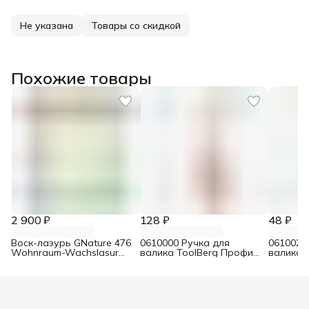
Не указана
Товары со скидкой
Похожие товары
2 900 ₽
128 ₽
48 ₽
Воск-лазурь GNature 476
0610000 Ручка для
0610021
Wohnraum-Wachslasur
валика ToolBerg Профи
валика 
белый 0,75 л
d8 90х180 мм
Стандар