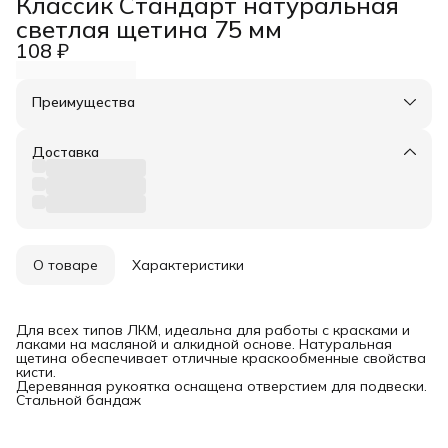
Классик Стандарт натуральная
светлая щетина 75 мм
108 ₽
Преимущества
Оплата частями в Сплит
Доставка в пункты выдачи или до двери
Доставка
Удобный возврат
О товаре
Характеристики
Для всех типов ЛКМ, идеальна для работы с красками и
лаками на масляной и алкидной основе. Натуральная
щетина обеспечивает отличные краскообменные свойства
кисти.
Деревянная рукоятка оснащена отверстием для подвески.
Стальной бандаж