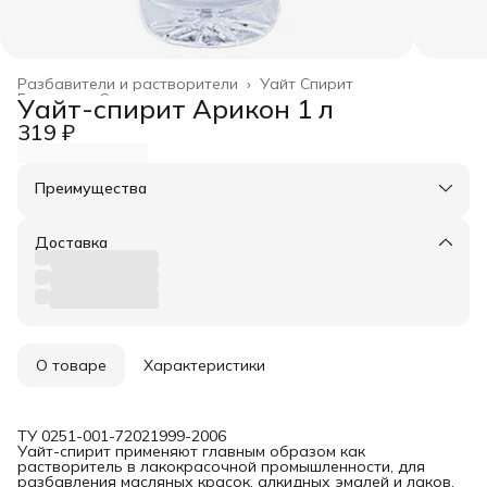
Разбавители и растворители
›
Уайт Спирит
Главная
›
Спецсоставы
›
Уайт-спирит Арикон 1 л
319 ₽
Преимущества
Оплата частями в Сплит
Доставка в пункты выдачи или до двери
Доставка
Удобный возврат
О товаре
Характеристики
ТУ 0251-001-72021999-2006
Уайт-спирит применяют главным образом как
растворитель в лакокрасочной промышленности, для
разбавления масляных красок, алкидных эмалей и лаков,