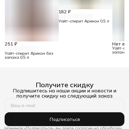
182 ₽
Уайт-спирит Арикон 0,5 л
251 ₽
Нет в 
Уайт-сп
запаха 
Уайт-спирит Арикон без
запаха 0,5 л
Получите скидку
Подпишитесь на наши акции и новости и
получите скидку на следующий заказ
Подписаться
Нажимая «Подписаться», вы даете согласие на обработку