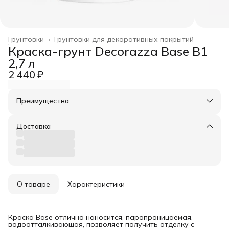
Грунтовки
›
Грунтовки для декоративных покрытий
Главная
›
Краска-грунт Decorazza Base B1
2,7 л
2 440 ₽
Преимущества
Оплата частями в Сплит
Доставка в пункты выдачи или до двери
Доставка
Удобный возврат
О товаре
Характеристики
Краска Base отлично наносится, паропроницаемая,
водоотталкивающая, позволяет получить отделку с