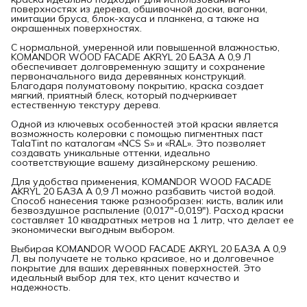
поверхностях из дерева, обшивочной доски, вагонки,
имитации бруса, блок-хауса и планкена, а также на
окрашенных поверхностях.
С нормальной, умеренной или повышенной влажностью,
KOMANDOR WOOD FACADE AKRYL 20 БАЗА A 0,9 Л
обеспечивает долговременную защиту и сохранение
первоначального вида деревянных конструкций.
Благодаря полуматовому покрытию, краска создает
мягкий, приятный блеск, который подчеркивает
естественную текстуру дерева.
Одной из ключевых особенностей этой краски является
возможность колеровки с помощью пигментных паст
TalaTint по каталогам «NCS S» и «RAL». Это позволяет
создавать уникальные оттенки, идеально
соответствующие вашему дизайнерскому решению.
Для удобства применения, KOMANDOR WOOD FACADE
AKRYL 20 БАЗА A 0,9 Л можно разбавить чистой водой.
Способ нанесения также разнообразен: кисть, валик или
безвоздушное распыление (0,017"-0,019"). Расход краски
составляет 10 квадратных метров на 1 литр, что делает ее
экономически выгодным выбором.
Выбирая KOMANDOR WOOD FACADE AKRYL 20 БАЗА A 0,9
Л, вы получаете не только красивое, но и долговечное
покрытие для ваших деревянных поверхностей. Это
идеальный выбор для тех, кто ценит качество и
надежность.