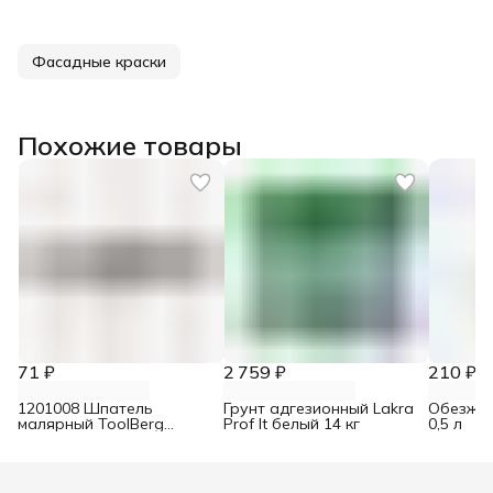
Фасадные краски
Похожие товары
71 ₽
2 759 ₽
210 ₽
1201008 Шпатель
Грунт адгезионный Lakra
Обезжир
малярный ToolBerg
Prof It белый 14 кг
0,5 л
нержавеющий 80 мм