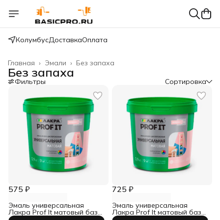
Колумбус
Доставка
Оплата
Главная
›
Эмали
›
Без запаха
Без запаха
Фильтры
Сортировка
575 ₽
725 ₽
Эмаль универсальная
Эмаль универсальная
Лакра Prof It матовый база
Лакра Prof It матовый база
С 0,9 кг
А 0,9 кг