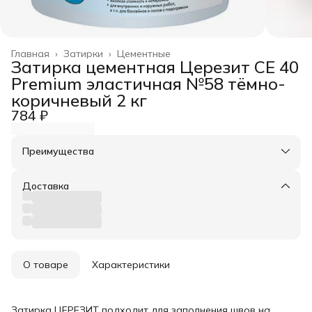
Главная
›
Затирки
›
Цементные
Затирка цементная Церезит CE 40
Premium эластичная №58 тёмно-
коричневый 2 кг
784 ₽
Преимущества
Оплата частями в Сплит
Доставка в пункты выдачи или до двери
Доставка
Удобный возврат
О товаре
Характеристики
Затирка ЦЕРЕЗИТ подходит для заполнения швов на