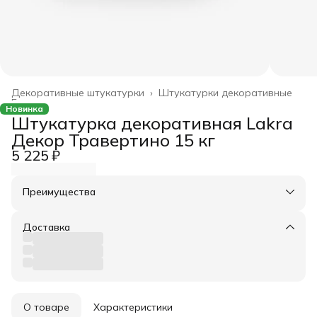
Декоративные штукатурки
›
Штукатурки декоративные
Главная
›
Новинка
Штукатурка декоративная Lakra
Декор Травертино 15 кг
5 225 ₽
Преимущества
Оплата частями в Сплит
Доставка в пункты выдачи или до двери
Доставка
Удобный возврат
О товаре
Характеристики