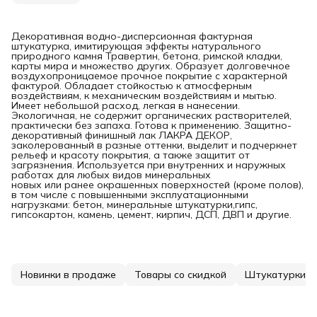
Декоративная водно-дисперсионная фактурная
штукатурка, имитирующая эффекты натурального
природного камня Травертин, бетона, римской кладки,
карты мира и множество других. Образует долговечное
воздухопроницаемое прочное покрытие с характерной
фактурой. Обладает стойкостью к атмосферным
воздействиям, к механическим воздействиям и мытью.
Имеет небольшой расход, легкая в нанесении.
Экологичная, не содержит органических растворителей,
практически без запаха. Готова к применению. Защитно-
декоративный финишный лак ЛАКРА ДЕКОР,
заколерованный в разные оттенки, выделит и подчеркнет
рельеф и красоту покрытия, а также защитит от
загрязнения. Используется при внутренних и наружных
работах для любых видов минеральных
новых или ранее окрашенных поверхностей (кроме полов),
в том числе с повышенными эксплуатационными
нагрузками: бетон, минеральные штукатурки,гипс,
гипсокартон, камень, цемент, кирпич, ДСП, ДВП и другие.
Новинки в продаже
Товары со скидкой
Штукатурки д