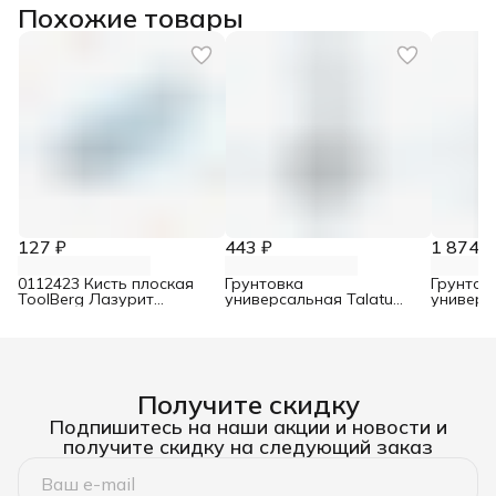
Похожие товары
127 ₽
443 ₽
1 874 ₽
0112423 Кисть плоская
Грунтовка
Грунтов
ToolBerg Лазурит
универсальная Talatu
универс
Эксперт искусственная
Talaalmi глубокого
Talaalmi
щетина 50 мм
проникновения
проникн
концентрат с
концент
индикатором 1 л
индикат
Получите скидку
Подпишитесь на наши акции и новости и
получите скидку на следующий заказ