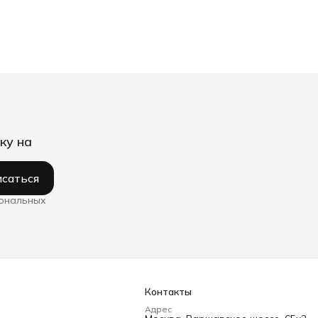
ку на
саться
сональных
Контакты
Адрес