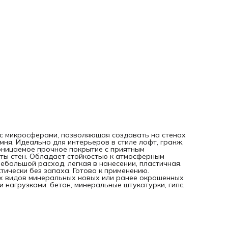
при внутренних и наружных работах для любых видов
минеральных новых или ранее окрашенных поверхностей,
том числе с повышенными эксплуатационными нагрузками
бетон, минеральные штукатурки, гипс, гипсокартон, камень
цемент, кирпич, ДСП, ДВП и другие
с микросферами, позволяющая создавать на стенах
ня. Идеально для интерьеров в стиле лофт, гранж,
оницаемое прочное покрытие с приятным
ты стен. Обладает стойкостью к атмосферным
ебольшой расход, легкая в нанесении, пластичная.
тически без запаха. Готова к применению.
х видов минеральных новых или ранее окрашенных
 нагрузками: бетон, минеральные штукатурки, гипс,