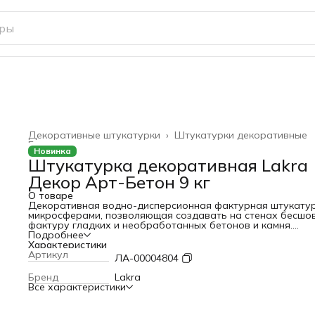
Декоративные штукатурки
›
Штукатурки декоративные
Главная
›
Новинка
Штукатурка декоративная Lakra
Декор Арт-Бетон 9 кг
О товаре
Декоративная водно-дисперсионная фактурная штукатур
микросферами, позволяющая создавать на стенах бесшо
фактуру гладких и необработанных бетонов и камня.
Идеально для интерьеров в стиле лофт, гранж, хай-тек,
Подробнее
минимализм и др. Образует долговечное
Характеристики
воздухопроницаемое прочное покрытие с приятным
Артикул
ЛА-00004804
тактильным эффектом, визуально скрывает небольшие
дефекты стен. Обладает стойкостью к атмосферным
Бренд
Lakra
воздействиям, к механическим воздействиям и мытью. Име
Все характеристики
небольшой расход, легкая в нанесении, пластичная.
Экологичная, не содержит органических растворителей,
практически без запаха. Готова к применению. Используе