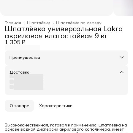
Главная
›
Шпатлёвки
›
Шпатлёвки по дереву
Шпатлёвка универсальная Lakra
акриловая влагостойкая 9 кг
1 305 ₽
Преимущества
Оплата частями в Сплит
Доставка в пункты выдачи или до двери
Доставка
Удобный возврат
О товаре
Характеристики
Высококачественная, готовая к применению, шпатлевка на
основе водной дисперсии акрилового сополимера, имеет