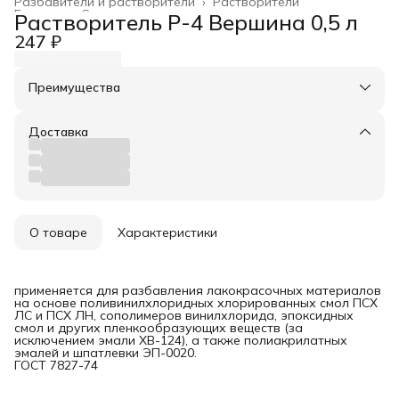
Разбавители и растворители
›
Растворители
Главная
›
Спецсоставы
›
Растворитель Р-4 Вершина 0,5 л
247 ₽
Преимущества
Оплата частями в Сплит
Доставка в пункты выдачи или до двери
Доставка
Удобный возврат
О товаре
Характеристики
применяется для разбавления лакокрасочных материалов
на основе поливинилхлоридных хлорированных смол ПСХ
ЛС и ПСХ ЛН, сополимеров винилхлорида, эпоксидных
смол и других пленкообразующих веществ (за
исключением эмали ХВ-124), а также полиакрилатных
эмалей и шпатлевки ЭП-0020.
ГОСТ 7827-74