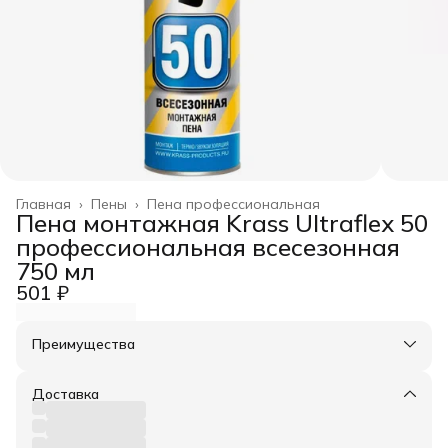
Главная
›
Пены
›
Пена профессиональная
Пена монтажная Krass Ultraflex 50
профессиональная всесезонная
750 мл
501 ₽
Преимущества
Оплата частями в Сплит
Доставка в пункты выдачи или до двери
Доставка
Удобный возврат