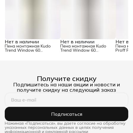
Нет в наличии
Нет в наличии
Нет в 
Пена монтажная Kudo
Пена монтажная Kudo
Пена мо
Trend Window 60
Trend Window 60
Proff Pu
профессиональная
профессиональная
облако 
летняя полиуретановая
зимняя полиуретановая
полиуре
1000 мл
1000 мл
Получите скидку
Подпишитесь на наши акции и новости и
получите скидку на следующий заказ
Подписаться
Нажимая «Подписаться», вы даете согласие на обработку
указанных персональных данных в целях получения
информационной и рекламной рассылки