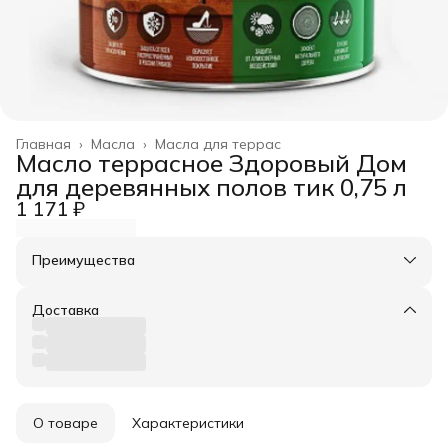
Главная
›
Масла
›
Масла для террас
Масло террасное Здоровый Дом
для деревянных полов тик 0,75 л
1 171 ₽
Преимущества
Оплата частями в Сплит
Доставка в пункты выдачи или до двери
Доставка
Удобный возврат
О товаре
Характеристики