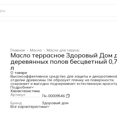
Главная
›
Масла
›
Масла для террас
Масло террасное Здоровый Дом 
деревянных полов бесцветный 0,
л
О товаре
Высокоэффективное средство для защиты и декоративно
отделки древесины. Не образует пленку на поверхности,
сохраняет и выгодно подчеркивает естественную красот
древесины. Защищает от влаги, ультрафиолетовых лучей 
Подробнее
других атмосферных воздействий. Препятствует гниению,
Характеристики
образованию плесени и древесной синевы. Внутри помещ
Артикул
Лк-00009546
позволяет тонировать деревянные полы, обеспечивает
защиту от воды, грязи и грибков, допускает влажную убор
Бренд
Здоровый дом
Легко реставрируется – только поврежденные участки.
Все характеристики