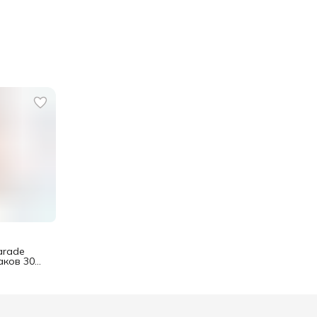
arade
аков 30