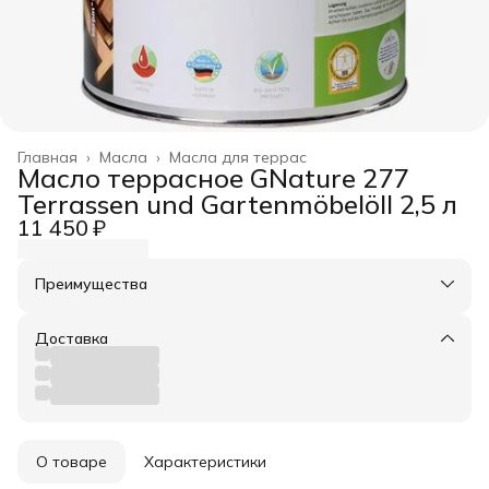
Главная
›
Масла
›
Масла для террас
Масло террасное GNature 277
Terrassen und Gartenmöbelöll 2,5 л
11 450 ₽
Преимущества
Оплата частями в Сплит
Доставка в пункты выдачи или до двери
Доставка
Удобный возврат
О товаре
Характеристики