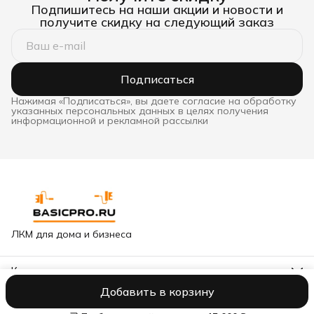
Подпишитесь на наши акции и новости и
получите скидку на следующий заказ
Подписаться
Нажимая «Подписаться», вы даете согласие на обработку
указанных персональных данных в целях получения
информационной и рекламной рассылки
ЛКМ для дома и бизнеса
Контакты
Адрес
Добавить в корзину
Москва, Варшавское шоссе, 65к2
Оплата
Доставка
Правила возврата
Реквизиты
Оферта
Полити
Горячая линия сети