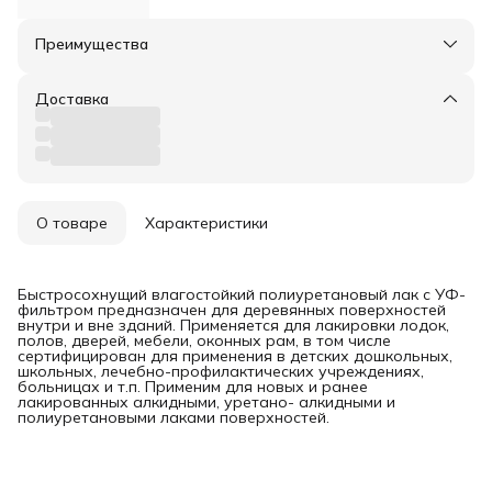
Преимущества
Оплата частями в Сплит
Доставка в пункты выдачи или до двери
Доставка
Удобный возврат
О товаре
Характеристики
Быстросохнущий влагостойкий полиуретановый лак с УФ-
фильтром предназначен для деревянных поверхностей
внутри и вне зданий. Применяется для лакировки лодок,
полов, дверей, мебели, оконных рам, в том числе
сертифицирован для применения в детских дошкольных,
школьных, лечебно-профилактических учреждениях,
больницах и т.п. Применим для новых и ранее
лакированных алкидными, уретано- алкидными и
полиуретановыми лаками поверхностей.