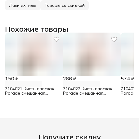
Лаки яхтные
Товары со скидкой
Похожие товары
150 ₽
266 ₽
574 ₽
7104021 Кисть плоская
7104022 Кисть плоская
7104024
Parade смешанная
Parade смешанная
Parade 
щетина для лаков 30 мм
щетина для лаков 50 мм
щетина 
Получите скидку