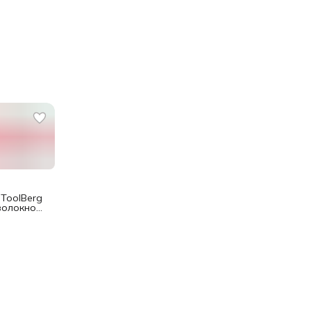
ToolBerg
волокно