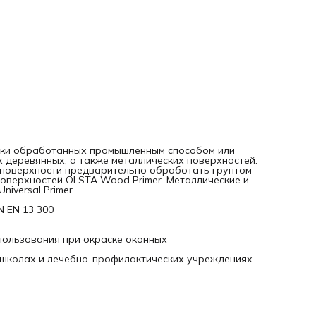
EN 13 300
• Износостойкая
• Высокая адгезия
• «Не слипаемость окрашенных поверхностей» (важно для
использования при окраске оконных
рам и дверей)
Может применяться для окраски помещений в детских сад
школах и лечебно-профилактических учреждениях.
аски обработанных промышленным способом или
х деревянных, а также металлических поверхностей.
 поверхности предварительно обработать грунтом
 поверхностей OLSTA Wood Primer. Металлические и
iversal Primer.
N EN 13 300
пользования при окраске оконных
 школах и лечебно-профилактических учреждениях.