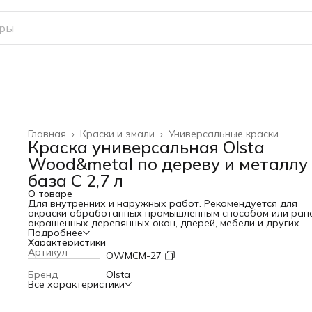
Главная
›
Краски и эмали
›
Универсальные краски
Краска универсальная Olsta
Wood&metal по дереву и металлу
база С 2,7 л
О товаре
Для внутренних и наружных работ. Рекомендуется для
окраски обработанных промышленным способом или ран
окрашенных деревянных окон, дверей, мебели и других
деревянных, а также металлических поверхностей.
Подробнее
Для уменьшения расхода и улучшения адгезии минераль
Характеристики
поверхности предварительно обработать грунтом глубо
Артикул
OWMCM-27
проникновения OLSTA Interior Primer , деревянных
поверхностей OLSTA Wood Primer. Металлические и
Бренд
Olsta
пластиковые поверхности обработать специальным грун
Все характеристики
Universal Primer.
• Легко отмывается от загрязнений
• 1 класс устойчивости к мокрому истиранию по стандарт