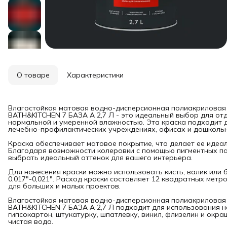
О товаре
Характеристики
Влагостойкая матовая водно-дисперсионная полиакриловая
BATH&KITCHEN 7 БАЗА A 2,7 Л - это идеальный выбор для отд
нормальной и умеренной влажностью. Эта краска подходит д
лечебно-профилактических учреждениях, офисах и дошколь
Краска обеспечивает матовое покрытие, что делает ее идеа
Благодаря возможности колеровки с помощью пигментных паст
выбрать идеальный оттенок для вашего интерьера.
Для нанесения краски можно использовать кисть, валик или
0,017"-0,021". Расход краски составляет 12 квадратных метр
для больших и малых проектов.
Влагостойкая матовая водно-дисперсионная полиакриловая
BATH&KITCHEN 7 БАЗА A 2,7 Л подходит для использования н
гипсокартон, штукатурку, шпатлевку, винил, флизелин и окра
чистая вода.