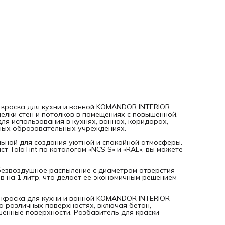
выбрать идеальный оттенок для вашего интерьера.
Для нанесения краски можно использовать кисть, валик и
безвоздушное распыление с диаметром отверстия
0,017"-0,021". Расход краски составляет 12 квадратных
метров на 1 литр, что делает ее экономичным решением д
больших и малых проектов.
Влагостойкая матовая водно-дисперсионная полиакрило
краска для кухни и ванной KOMANDOR INTERIOR
BATH&KITCHEN 7 БАЗА A 2,7 Л подходит для использован
различных поверхностях, включая бетон, гипсокартон,
штукатурку, шпатлевку, винил, флизелин и окрашенные
поверхности. Разбавитель для краски - чистая вода.
 краска для кухни и ванной KOMANDOR INTERIOR
елки стен и потолков в помещениях с повышенной,
ля использования в кухнях, ваннах, коридорах,
ных образовательных учреждениях.
льной для создания уютной и спокойной атмосферы.
 TalaTint по каталогам «NCS S» и «RAL», вы можете
 безвоздушное распыление с диаметром отверстия
ов на 1 литр, что делает ее экономичным решением
 краска для кухни и ванной KOMANDOR INTERIOR
а различных поверхностях, включая бетон,
шенные поверхности. Разбавитель для краски -