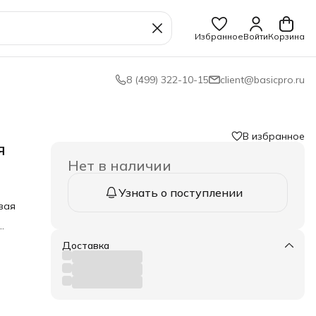
Избранное
Войти
Корзина
8 (499) 322-10-15
client@basicpro.ru
В избранное
я
Нет в наличии
Узнать о поступлении
вая
ит
Доставка
-
х