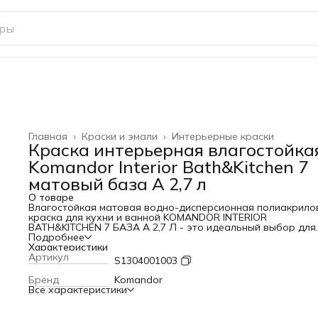
Главная
›
Краски и эмали
›
Интерьерные краски
Краска интерьерная влагостойка
Komandor Interior Bath&Kitchen 7
матовый база A 2,7 л
О товаре
Влагостойкая матовая водно-дисперсионная полиакрило
краска для кухни и ванной KOMANDOR INTERIOR
BATH&KITCHEN 7 БАЗА A 2,7 Л - это идеальный выбор для
отделки стен и потолков в помещениях с повышенной,
Подробнее
нормальной и умеренной влажностью. Эта краска подход
Характеристики
для использования в кухнях, ваннах, коридорах, лечебно
Артикул
S1304001003
профилактических учреждениях, офисах и дошкольных
образовательных учреждениях.
Бренд
Komandor
Краска обеспечивает матовое покрытие, что делает ее
Все характеристики
идеальной для создания уютной и спокойной атмосферы.
Благодаря возможности колеровки с помощью пигментны
паст TalaTint по каталогам «NCS S» и «RAL», вы можете