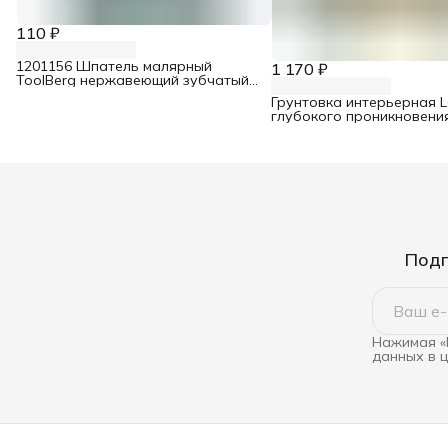
110 ₽
1201156 Шпатель малярный
1 170 ₽
ToolBerg нержавеющий зубчатый
6х6 150 мм
Грунтовка интерьерная L
глубокого проникновения
Подп
Нажимая «
данных в 