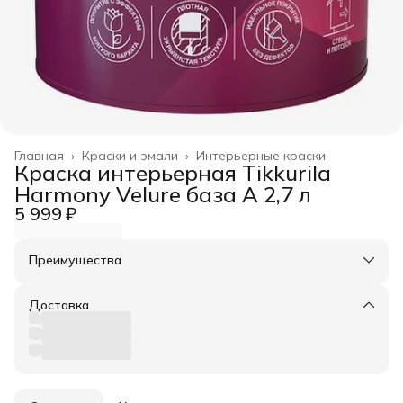
Главная
›
Краски и эмали
›
Интерьерные краски
Краска интерьерная Tikkurila
Harmony Velure база А 2,7 л
5 999 ₽
Преимущества
Оплата частями в Сплит
Доставка в пункты выдачи или до двери
Доставка
Удобный возврат