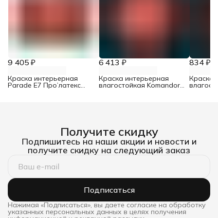
9 405 ₽
6 413 ₽
834 ₽
Краска интерьерная
Краска интерьерная
Краска 
Parade E7 Про’латекс
влагостойкая Komandor
влагост
база А 9 л
Interior Bath&Kitchen 7
Interior 
матовый база C 9 л
матовый 
Получите скидку
Подпишитесь на наши акции и новости и
получите скидку на следующий заказ
Подписаться
Нажимая «Подписаться», вы даете согласие на обработку
указанных персональных данных в целях получения