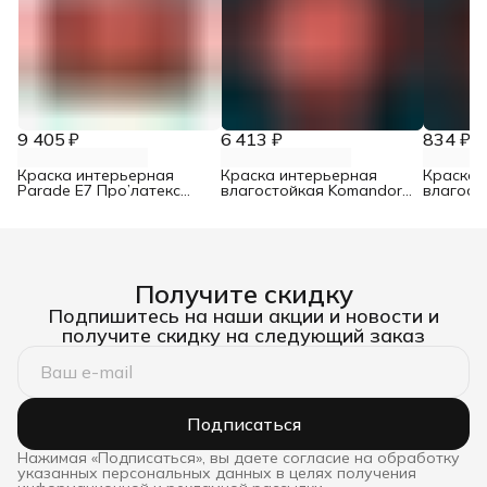
9 405 ₽
6 413 ₽
834 ₽
Краска интерьерная
Краска интерьерная
Краска 
Parade E7 Про’латекс
влагостойкая Komandor
влагост
база А 9 л
Interior Bath&Kitchen 7
Interior 
матовый база C 9 л
матовый 
Получите скидку
Подпишитесь на наши акции и новости и
получите скидку на следующий заказ
Подписаться
Нажимая «Подписаться», вы даете согласие на обработку
указанных персональных данных в целях получения