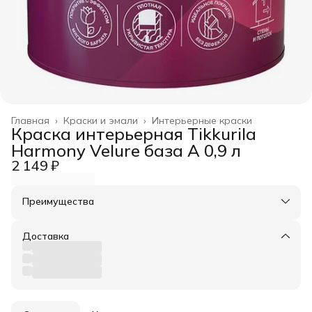
Главная
›
Краски и эмали
›
Интерьерные краски
Краска интерьерная Tikkurila
Harmony Velure база А 0,9 л
2 149 ₽
Преимущества
Оплата частями в Сплит
Доставка в пункты выдачи или до двери
Доставка
Удобный возврат