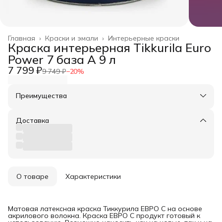
Главная
›
Краски и эмали
›
Интерьерные краски
Краска интерьерная Tikkurila Euro
Power 7 база А 9 л
7 799 ₽
9 749 ₽
−
20
%
Преимущества
Оплата частями в Сплит
Доставка в пункты выдачи или до двери
Доставка
Удобный возврат
О товаре
Характеристики
Матовая латексная краска Тиккурила ЕВРО С на основе
акрилового волокна. Краска ЕВРО С продукт готовый к