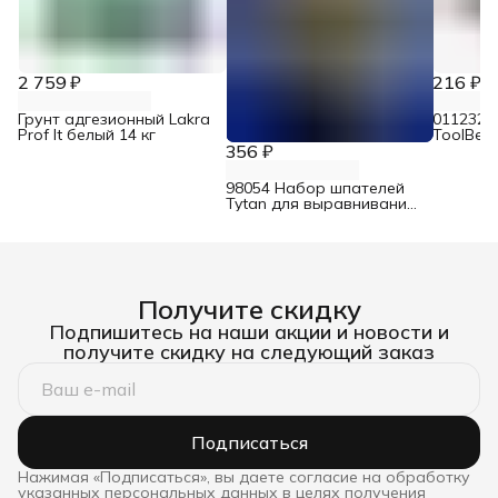
2 759 ₽
216 ₽
Грунт адгезионный Lakra
0112325
Prof It белый 14 кг
ToolBer
Эксперт
356 ₽
щетина 
98054 Набор шпателей
Tytan для выравнивания
со скребком
Получите скидку
Подпишитесь на наши акции и новости и
получите скидку на следующий заказ
Подписаться
Нажимая «Подписаться», вы даете согласие на обработку
указанных персональных данных в целях получения