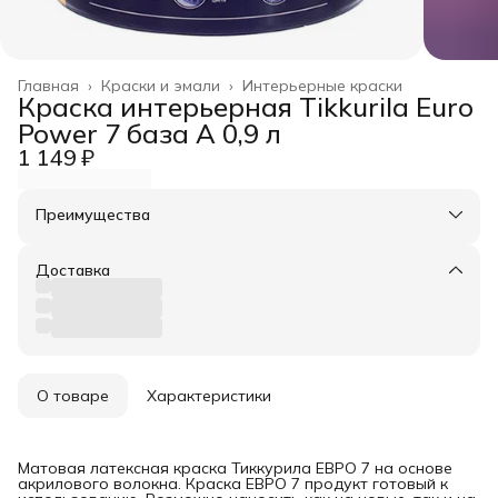
Главная
›
Краски и эмали
›
Интерьерные краски
Краска интерьерная Tikkurila Euro
Power 7 база А 0,9 л
1 149 ₽
Преимущества
Оплата частями в Сплит
Доставка в пункты выдачи или до двери
Доставка
Удобный возврат
О товаре
Характеристики
Матовая латексная краска Тиккурила ЕВРО 7 на основе
акрилового волокна. Краска ЕВРО 7 продукт готовый к