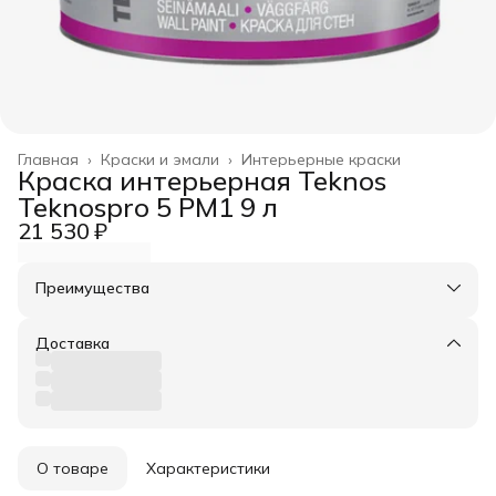
Главная
›
Краски и эмали
›
Интерьерные краски
Краска интерьерная Teknos
Teknospro 5 PM1 9 л
21 530 ₽
Преимущества
Оплата частями в Сплит
Доставка в пункты выдачи или до двери
Доставка
Удобный возврат
О товаре
Характеристики