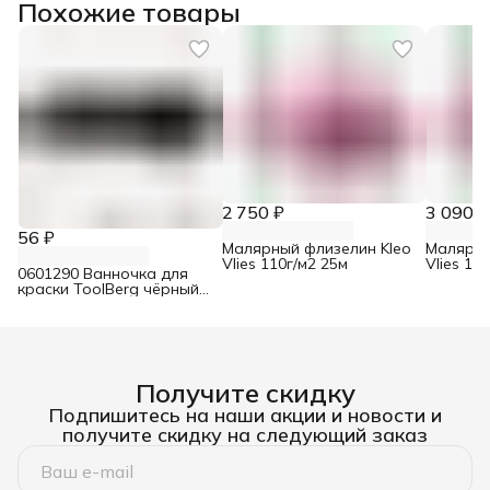
Похожие товары
2 750 ₽
3 090 ₽
56 ₽
Малярный флизелин Kleo
Малярны
Vlies 110г/м2 25м
Vlies 13
0601290 Ванночка для
краски ToolBerg чёрный
150х290 мм
Получите скидку
Подпишитесь на наши акции и новости и
получите скидку на следующий заказ