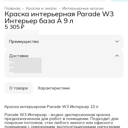
Главная
›
Краски и эмали
›
Интерьерные краски
Краска интерьерная Parade W3
Интерьер база А 9 л
5 305 ₽
Преимущества
Оплата частями в Сплит
Доставка в пункты выдачи или до двери
Доставка
Удобный возврат
О товаре
Характеристики
Краска интерьерная Parade W3 Интерьер 10 л
Parade W3 Интерьер - водно-дисперсионная краска,
предназначенная для работ в помещении. Подходит для
покраски потолков, стен любого жилого или офисного
помещения с умеренными эксплуатационными нагрузками.