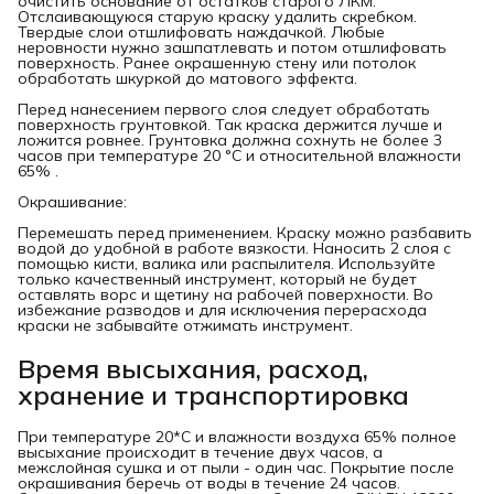
очистить основание от остатков старого ЛКМ.
Отслаивающуюся старую краску удалить скребком.
Твердые слои отшлифовать наждачкой. Любые
неровности нужно зашпатлевать и потом отшлифовать
поверхность. Ранее окрашенную стену или потолок
обработать шкуркой до матового эффекта.
Перед нанесением первого слоя следует обработать
поверхность грунтовкой. Так краска держится лучше и
ложится ровнее. Грунтовка должна сохнуть не более 3
часов при температуре 20 °С и относительной влажности
65% .
Окрашивание:
Перемешать перед применением. Краску можно разбавить
водой до удобной в работе вязкости. Наносить 2 слоя с
помощью кисти, валика или распылителя. Используйте
только качественный инструмент, который не будет
оставлять ворс и щетину на рабочей поверхности. Во
избежание разводов и для исключения перерасхода
краски не забывайте отжимать инструмент.
Время высыхания, расход,
хранение и транспортировка
При температуре 20*С и влажности воздуха 65% полное
высыхание происходит в течение двух часов, а
межслойная сушка и от пыли - один час. Покрытие после
окрашивания беречь от воды в течение 24 часов.