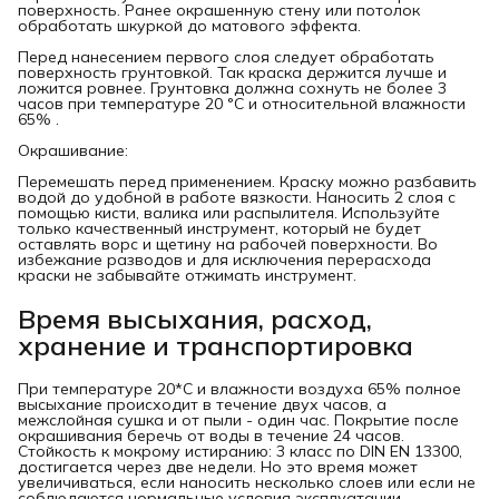
поверхность. Ранее окрашенную стену или потолок
обработать шкуркой до матового эффекта.
Перед нанесением первого слоя следует обработать
поверхность грунтовкой. Так краска держится лучше и
ложится ровнее. Грунтовка должна сохнуть не более 3
часов при температуре 20 °С и относительной влажности
65% .
Окрашивание:
Перемешать перед применением. Краску можно разбавить
водой до удобной в работе вязкости. Наносить 2 слоя с
помощью кисти, валика или распылителя. Используйте
только качественный инструмент, который не будет
оставлять ворс и щетину на рабочей поверхности. Во
избежание разводов и для исключения перерасхода
краски не забывайте отжимать инструмент.
Время высыхания, расход,
хранение и транспортировка
При температуре 20*С и влажности воздуха 65% полное
высыхание происходит в течение двух часов, а
межслойная сушка и от пыли - один час. Покрытие после
окрашивания беречь от воды в течение 24 часов.
Стойкость к мокрому истиранию: 3 класс по DIN EN 13300,
достигается через две недели. Но это время может
увеличиваться, если наносить несколько слоев или если не
соблюдаются нормальные условия эксплуатации.