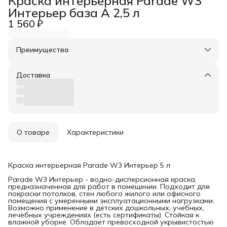
Краска интерьерная Parade W3
Интерьер база А 2,5 л
1 560 ₽
Преимущества
Оплата частями в Сплит
Доставка в пункты выдачи или до двери
Доставка
Удобный возврат
О товаре
Характеристики
Краска интерьерная Parade W3 Интерьер 5 л
Parade W3 Интерьер - водно-дисперсионная краска,
предназначенная для работ в помещении. Подходит для
покраски потолков, стен любого жилого или офисного
помещения с умеренными эксплуатационными нагрузками.
Возможно применение в детских дошкольных, учебных,
лечебных учреждениях (есть сертификаты). Стойкая к
влажной уборке. Обладает превосходной укрывистостью