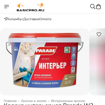
Колумбус
Доставка
Оплата
Главная
›
Краски и эмали
›
Интерьерные краски