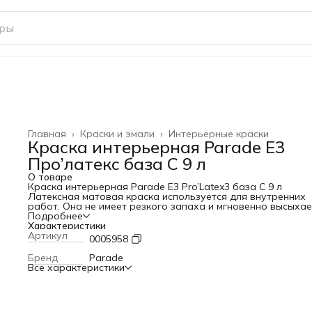
Главная
›
Краски и эмали
›
Интерьерные краски
Краска интерьерная Parade E3
Про’латекс база С 9 л
О товаре
Краска интерьерная Parade E3 Pro’Latex3 база С 9 л
Латексная матовая краска используется для внутренних
работ. Она не имеет резкого запаха и мгновенно высыхае
Благодаря высокой укрывистости не требует большого
Подробнее
расхода и легко наносится, её можно быстро разровнять
Характеристики
любой поверхности. Также важным свойством является то
Артикул
0005958
матовое покрытие этой краски легко скрывает изъяны
основания.
Бренд
Parade
Заказать звонок
Все характеристики
Особенности и преимущества
Быстросохнущая и экономичная (небольшой расход и
высокая укрывистость);
Срок эксплуатации – более десяти лет;