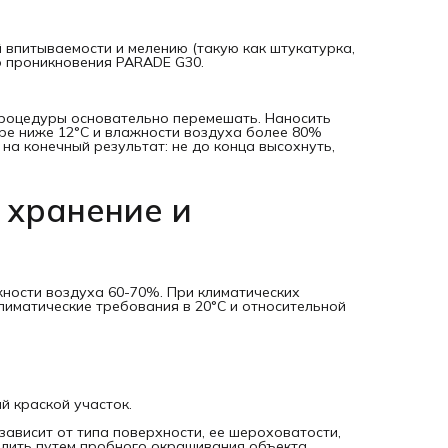
 впитываемости и мелению (такую как штукатурка,
го проникновения PARADE G30.
процедуры основательно перемешать. Наносить
ре ниже 12°C и влажности воздуха более 80%
на конечный результат: не до конца высохнуть,
 хранение и
ажности воздуха 60-70%. При климатических
лиматические требования в 20°C и относительной
й краской участок.
зависит от типа поверхности, ее шероховатости,
лить путем пробного окрашивания объекта.