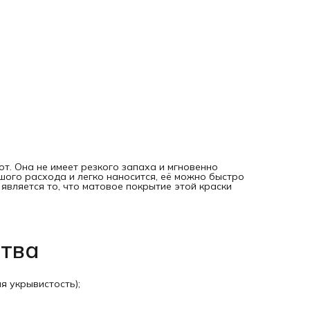
Стойкая к мытью;
Создает прочное матовое декоративное покрытие;
Краска разрешена для использования в детских и лечебн
учреждений (имеются соответствующие сертификаты);
Наносится без подтёков;
Колорирование осуществляется посредством компьютер
программы по системе Parade или водными колерами.
Тип поверхности, область применения
Краска для использования внутри помещений.
Для покраски рекомендуем выбирать ранее окрашенные
водно-дисперсионными или алкидными ЛКМ, оштукатурен
шпатлёванные поверхности. Также допускается гипсокарт
бетон, кирпич и прочие минеральные поверхности, фанер
ДСП, древесноволокнистая плита, дерево.
Технология нанесения
Перед покраской сначала требуется отшлифовать шкурк
остатки прежнего покрытия, если такое имеется, и глянце
покрытия до шероховатости. Все несовершенства
т. Она не имеет резкого запаха и мгновенно
зашпатлевать, после высыхания поверхность следует
шого расхода и легко наносится, её можно быстро
отшлифовать.
является то, что матовое покрытие этой краски
Грунтование:
Перед покраской поверхности, которые подвержены выс
впитываемости и мелению (такую как штукатурка, гипс,
гипсокартон, бетон), нанести акриловый грунт глубокого
проникновения PARADE G30.
ства
Нанесение:
Для большего результата нанести средство в два слоя. 
процедуры основательно перемешать. Наносить можно
валиком, кистью или пульверизатором. При температуре 
12°C и влажности воздуха более 80% краску применять н
я укрывистость);
рекомендовано, так как может повлиять на конечный
результат: не до конца высохнуть, потрескаться.