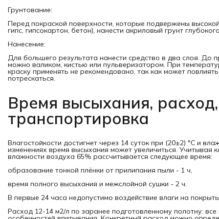
Грунтование:
Перед покраской поверхности, которые подвержены высокой
гипс, гипсокартон, бетон), нанести акриловый грунт глубоко
Нанесение:
Для большего результата нанести средство в два слоя. До 
можно валиком, кистью или пульверизатором. При температу
краску применять не рекомендовано, так как может повлиять 
потрескаться.
Время высыхания, расход,
транспортировка
Влагостойкости достигнет через 14 суток при (20±2) °C и вл
изменениях время высыхания может увеличиться. Учитывая к
влажности воздуха 65% рассчитывается следующее время:
образование тонкой плёнки от прилипания пыли - 1 ч,
время полного высыхания и межслойной сушки - 2 ч.
В первые 24 часа недопустимо воздействие влаги на покрыты
Расход 12-14 м2/л по заранее подготовленному полотну: все 
особенностей впитывания. Конкретный расход можно опреде