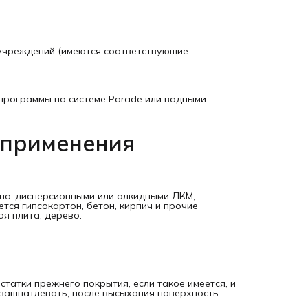
Время высыхания, расход, хранение и транспортировка
Влагостойкости достигнет через 14 суток при (20±2) °C и
влажности воздуха 60-70%. При климатических изменени
время высыхания может увеличиться. Учитывая климатич
требования в 20°C и относительной влажности воздуха 
рассчитывается следующее время:
 учреждений (имеются соответствующие
образование тонкой плёнки от прилипания пыли - 1 ч,
время полного высыхания и межслойной сушки - 2 ч.
В первые 24 часа недопустимо воздействие влаги на
покрытый краской участок.
Расход 12-14 м2/л по заранее подготовленному полотну: 
программы по системе Parade или водными
зависит от типа поверхности, ее шероховатости,
особенностей впитывания. Конкретный расход можно
определить путем пробного окрашивания объекта.
 применения
Хранить краску нужно в заводской банке при температур
5 °C до 35 °C, она должна быть плотно закрыта. Гарантий
срок эксплуатации краски – 3 года. Транспортируется она
температуре не ниже минус 35 °C. Если перевозка
осуществляется при температуре ниже 0 °C число период
замораживания/оттаивания должно быть не больше 5.
Разморозка происходит при комнатной температуре, пос
но-дисперсионными или алкидными ЛКМ,
этого краску тщательно перемешивают.
ся гипсокартон, бетон, кирпич и прочие
Дополнительная информация:
я плита, дерево.
Водная дисперсия акрилового полимера, растворитель.
татки прежнего покрытия, если такое имеется, и
 зашпатлевать, после высыхания поверхность