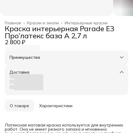
Главная
›
Краски и эмали
›
Интерьерные краски
Краска интерьерная Parade E3
Про’латекс база А 2,7 л
2 800 ₽
Преимущества
Оплата частями в Сплит
Доставка в пункты выдачи или до двери
Доставка
Удобный возврат
О товаре
Характеристики
Латексная матовая краска используется для внутренних
работ. Она не имеет резкого запаха и мгновенно