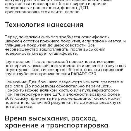
допускается гипсокартон, бетон, кирпич и прочие
минеральные поверхности, фанера, ДСП,
древесноволокнистая плита, дерево.
Технология нанесения
Перед покраской сначала требуется отшлифовать
шкуркой остатки прежнего покрытия, если такое имеется, и
глянцевые покрытия до шероховатости. Все
несовершенства зашпатлевать, после высыхания
поверхность следует отшлифовать.
Грунтование: Перед покраской поверхности, которые
подвержены высокой впитываемости и мелению (такую как
штукатурка, гипс, гипсокартон, бетон), нанести акриловый
грунт глубокого проникновения PARADE G30.
Нанесение: Для большего результата нанести средство в
два слоя. До процедуры основательно перемешать.
Наносить можно валиком, кистью или пульверизатором.
При температуре ниже 12°C и влажности воздуха более
80% краску применять не рекомендовано, так как может
повлиять на конечный результат: не до конца высохнуть,
потрескаться.
Время высыхания, расход,
хранение и транспортировка