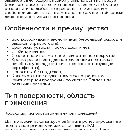
высыхает. Благодаря высокой укрывистости не требует
большого расхода и легко наносится, её можно быстро
разровнять на любой поверхности. Также важным
свойством является то, что матовое покрытие этой краски
легко скрывает изъяны основания.
Особенности и преимущества
Быстросохнущая и экономичная (небольшой расход и
высокая укрывистость);
Срок эксплуатации – более десяти лет;
Стойкая к мытью;
Создает прочное матовое декоративное покрытие;
Краска разрешена для использования в детских и
лечебных учреждений (имеются соответствующие
сертификаты);
Наносится без подтёков;
Колорирование осуществляется посредством
компьютерной программы по системе Parade или
водными колерами.
Тип поверхности, область
применения
Краска для использования внутри помещений.
Для покраски рекомендуем выбирать ранее окрашенные
водно-дисперсионными или алкидными ЛКМ,
оштукатуренные, шпатлёванные поверхности. Также