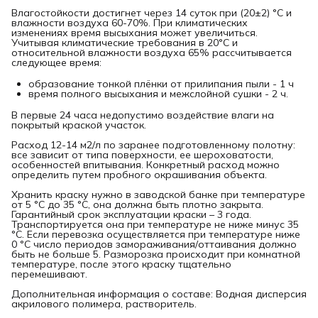
Влагостойкости достигнет через 14 суток при (20±2) °C и
влажности воздуха 60-70%. При климатических
изменениях время высыхания может увеличиться.
Учитывая климатические требования в 20°C и
относительной влажности воздуха 65% рассчитывается
следующее время:
образование тонкой плёнки от прилипания пыли - 1 ч
время полного высыхания и межслойной сушки - 2 ч.
В первые 24 часа недопустимо воздействие влаги на
покрытый краской участок.
Расход 12-14 м2/л по заранее подготовленному полотну:
все зависит от типа поверхности, ее шероховатости,
особенностей впитывания. Конкретный расход можно
определить путем пробного окрашивания объекта.
Хранить краску нужно в заводской банке при температуре
от 5 °C до 35 °C, она должна быть плотно закрыта.
Гарантийный срок эксплуатации краски – 3 года.
Транспортируется она при температуре не ниже минус 35
°C. Если перевозка осуществляется при температуре ниже
0 °C число периодов замораживания/оттаивания должно
быть не больше 5. Разморозка происходит при комнатной
температуре, после этого краску тщательно
перемешивают.
Дополнительная информация о составе: Водная дисперсия
акрилового полимера, растворитель.