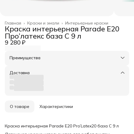
Главная
›
Краски и эмали
›
Интерьерные краски
Краска интерьерная Parade E20
Про’латекс база С 9 л
9 280 ₽
Преимущества
Оплата частями в Сплит
Доставка в пункты выдачи или до двери
Доставка
Удобный возврат
О товаре
Характеристики
Краска интерьерная Parade E20 Pro’Latex20 база С 9 л