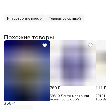
Интерьерные краски
Товары со скидкой
Похожие товары
780 ₽
111 ₽
59310 Лента малярная
2010110
Vaiven со слабой
ToolBerg
адгезией 24 мм х 45 м
крепиро
356 ₽
19 мм х 