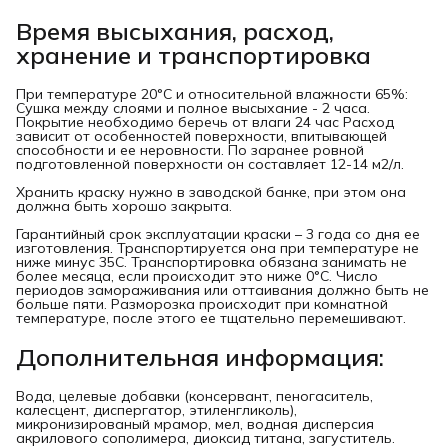
Время высыхания, расход,
хранение и транспортировка
При температуре 20°C и относительной влажности 65%:
Сушка между слоями и полное высыхание - 2 часа.
Покрытие необходимо беречь от влаги 24 час Расход
зависит от особенностей поверхности, впитывающей
способности и ее неровности. По заранее ровной
подготовленной поверхности он составляет 12-14 м2/л.
Хранить краску нужно в заводской банке, при этом она
должна быть хорошо закрыта.
Гарантийный срок эксплуатации краски – 3 года со дня ее
изготовления. Транспортируется она при температуре не
ниже минус 35C. Транспортировка обязана занимать не
более месяца, если происходит это ниже 0°C. Число
периодов замораживания или оттаивания должно быть не
больше пяти. Разморозка происходит при комнатной
температуре, после этого ее тщательно перемешивают.
Дополнительная информация:
Вода, целевые добавки (консервант, пеногаситель,
калесцент, диспергатор, этиленгликоль),
микронизированый мрамор, мел, водная дисперсия
акрилового сополимера, диоксид титана, загуститель.