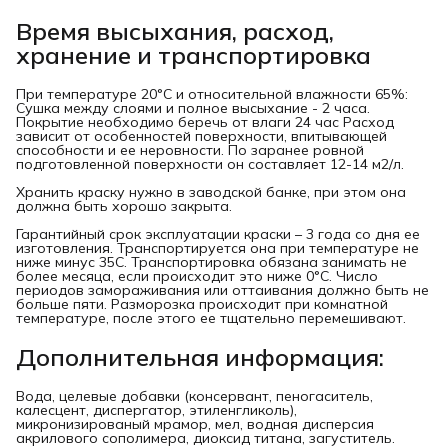
Время высыхания, расход,
хранение и транспортировка
При температуре 20°C и относительной влажности 65%:
Сушка между слоями и полное высыхание - 2 часа.
Покрытие необходимо беречь от влаги 24 час Расход
зависит от особенностей поверхности, впитывающей
способности и ее неровности. По заранее ровной
подготовленной поверхности он составляет 12-14 м2/л.
Хранить краску нужно в заводской банке, при этом она
должна быть хорошо закрыта.
Гарантийный срок эксплуатации краски – 3 года со дня ее
изготовления. Транспортируется она при температуре не
ниже минус 35C. Транспортировка обязана занимать не
более месяца, если происходит это ниже 0°C. Число
периодов замораживания или оттаивания должно быть не
больше пяти. Разморозка происходит при комнатной
температуре, после этого ее тщательно перемешивают.
Дополнительная информация:
Вода, целевые добавки (консервант, пеногаситель,
калесцент, диспергатор, этиленгликоль),
микронизированый мрамор, мел, водная дисперсия
акрилового сополимера, диоксид титана, загуститель.