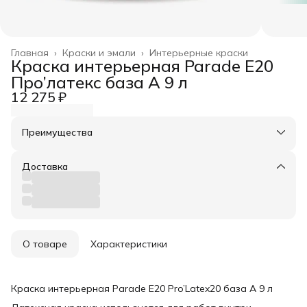
Главная
›
Краски и эмали
›
Интерьерные краски
Краска интерьерная Parade E20
Про’латекс база А 9 л
12 275 ₽
Преимущества
Оплата частями в Сплит
Доставка в пункты выдачи или до двери
Доставка
Удобный возврат
О товаре
Характеристики
Краска интерьерная Parade E20 Pro’Latex20 база А 9 л