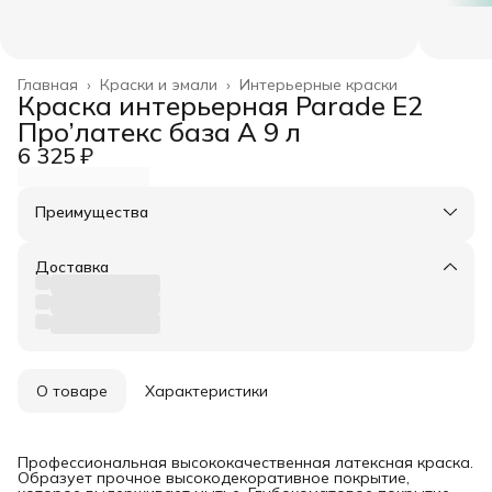
Главная
›
Краски и эмали
›
Интерьерные краски
Краска интерьерная Parade E2
Про’латекс база А 9 л
6 325 ₽
Преимущества
Оплата частями в Сплит
Доставка в пункты выдачи или до двери
Доставка
Удобный возврат
О товаре
Характеристики
Профессиональная высококачественная латексная краска.
Образует прочное высокодекоративное покрытие,